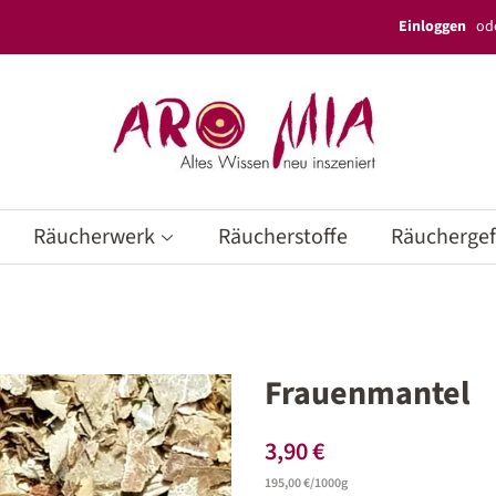
Einloggen
od
Räucherwerk
Räucherstoffe
Räucherge
Frauenmantel
Normaler
Sonderpreis
3,90 €
Preis
Einzelpreis
195,00 €
/
pro
1000g