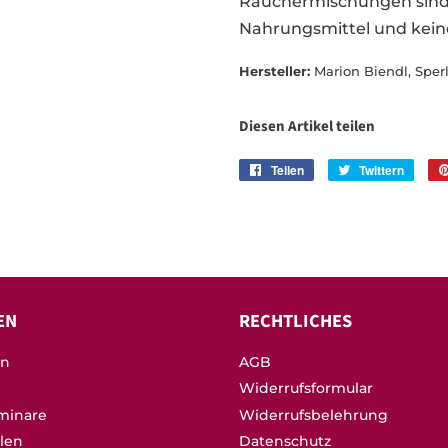
Räuchermischungen sind 
Nahrungsmittel und kei
Hersteller:
Marion Biendl, Sper
Diesen Artikel teilen
Teilen
Auf
Twittern
Auf
Facebook
Twitte
teilen
twitte
EN
RECHTLICHES
on
AGB
Widerrufsformular
minare
Widerrufsbelehrung
llen
Datenschutz