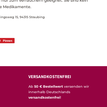
nur zum Verräuchern geeignet. Sie sind kein
ne Medikamente.
lingsweg 15, 94315 Straubing
Pinnen
Auf
r
Pinterest
rn
pinnen
VERSANDKOSTENFREI
Ab
50 € Bestellwert
versenden wir
innerhalb Deutschlands
versandkostenfrei
!