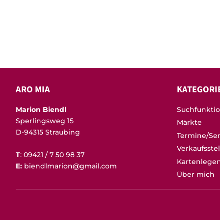
ARO MIA
KATEGORI
Marion Biendl
Suchfunkti
Sperlingsweg 15
Märkte
D-94315 Straubing
Termine/Se
Verkaufsste
T
: 09421 / 7 50 98 37
Kartenlege
E:
biendlmarion@gmail.com
Über mich