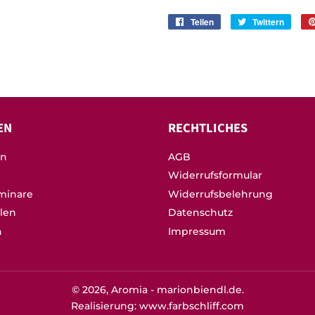
Teilen
Auf
Twittern
Auf
Facebook
Twitte
teilen
twitte
EN
RECHTLICHES
on
AGB
Widerrufsformular
minare
Widerrufsbelehrung
llen
Datenschutz
n
Impressum
© 2026,
Aromia - marionbiendl.de
.
Realisierung: www.farbschliff.com