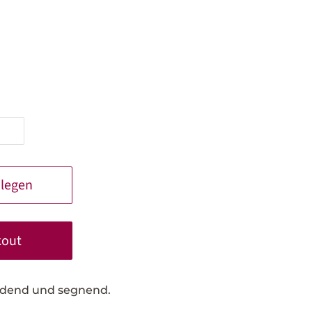
 legen
kout
erdend und segnend.