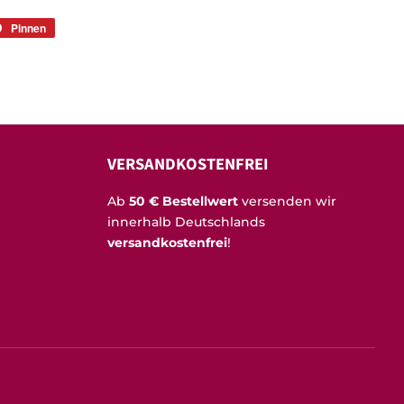
Pinnen
Auf
r
Pinterest
rn
pinnen
VERSANDKOSTENFREI
Ab
50 € Bestellwert
versenden wir
innerhalb Deutschlands
versandkostenfrei
!