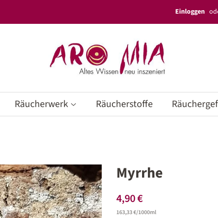
Einloggen
od
Räucherwerk
Räucherstoffe
Räucherge
Myrrhe
Normaler
Sonderpreis
4,90 €
Preis
Einzelpreis
163,33 €
/
pro
1000ml