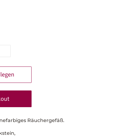
 legen
kout
inefarbiges Räuchergefäß.
kstein,