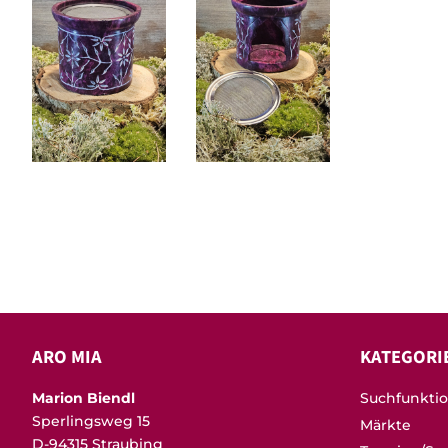
ARO MIA
KATEGORI
Marion Biendl
Suchfunkti
Sperlingsweg 15
Märkte
D-94315 Straubing