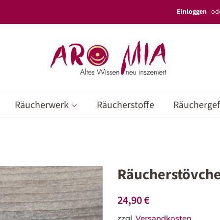
Einloggen
od
Räucherwerk
Räucherstoffe
Räucherge
Räucherstövche
Normaler
Sonderpreis
24,90 €
Preis
zzgl.
Versandkosten