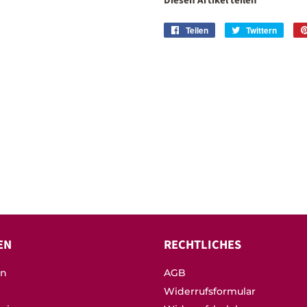
Diesen Artikel teilen
Teilen
Auf
Twittern
Auf
Facebook
Twitte
teilen
twitte
EN
RECHTLICHES
on
AGB
Widerrufsformular