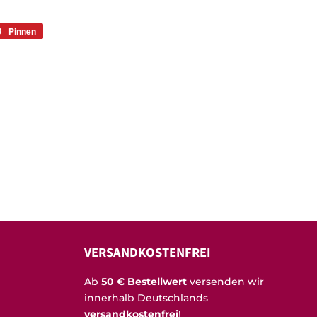
Pinnen
Auf
r
Pinterest
rn
pinnen
VERSANDKOSTENFREI
Ab
50 € Bestellwert
versenden wir
innerhalb Deutschlands
versandkostenfrei
!