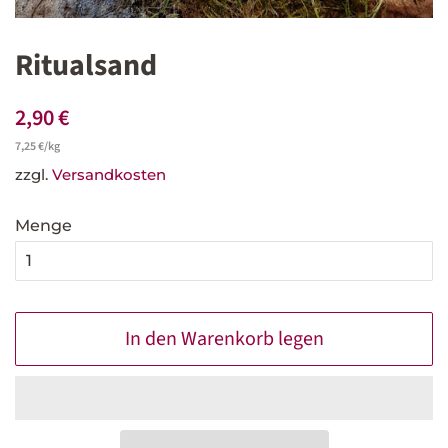
Ritualsand
Normaler
Sonderpreis
2,90 €
Preis
Einzelpreis
7,25 €
/
pro
kg
zzgl.
Versandkosten
Menge
In den Warenkorb legen