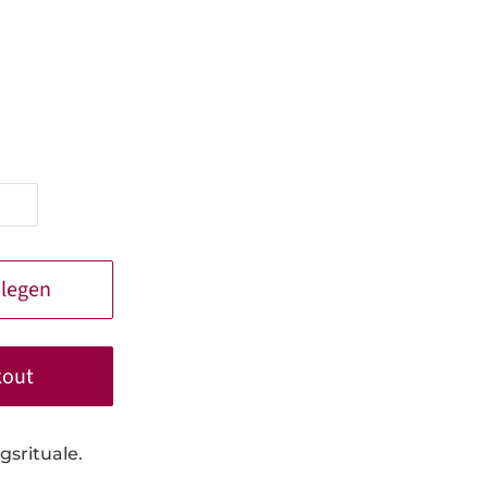
 legen
kout
gsrituale.