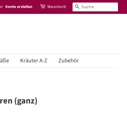
er
Konto erstellen
Warenkorb
Suchen
fäße
Kräuter A-Z
Zubehör
en (ganz)