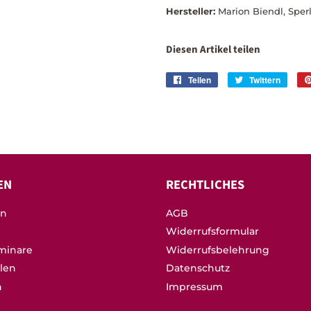
Hersteller:
Marion Biendl, Sper
Diesen Artikel teilen
Teilen
Auf
Twittern
Auf
Facebook
Twitte
teilen
twitte
EN
RECHTLICHES
on
AGB
Widerrufsformular
minare
Widerrufsbelehrung
llen
Datenschutz
n
Impressum