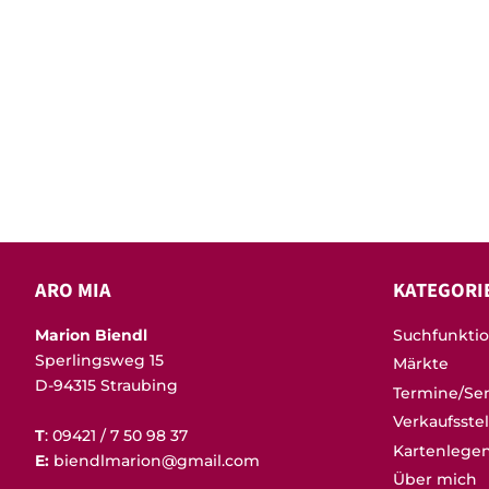
ARO MIA
KATEGORI
Marion Biendl
Suchfunkti
Sperlingsweg 15
Märkte
D-94315 Straubing
Termine/Se
Verkaufsste
T
: 09421 / 7 50 98 37
Kartenlege
E:
biendlmarion@gmail.com
Über mich