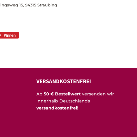
lingsweg 15, 94315 Straubing
Pinnen
Auf
r
Pinterest
rn
pinnen
VERSANDKOSTENFREI
Ab
50 € Bestellwert
versenden wir
innerhalb Deutschlands
versandkostenfrei
!