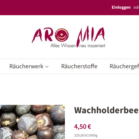
Einloggen
od
Räucherwerk
Räucherstoffe
Räucherge
Wachholderbeer
Normaler
Sonderpreis
4,50 €
Preis
Einzelpreis
225,00 €
/
pro
1000g