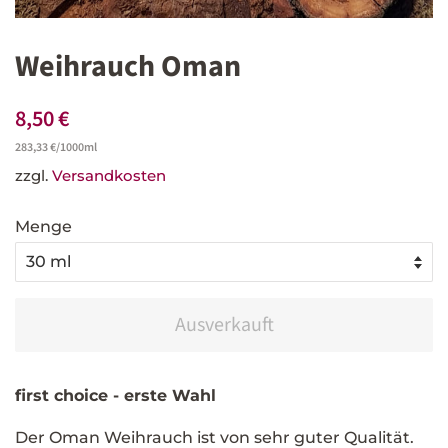
Weihrauch Oman
Normaler
Sonderpreis
8,50 €
Preis
Einzelpreis
283,33 €
/
pro
1000ml
zzgl.
Versandkosten
Menge
Ausverkauft
first choice - erste Wahl
Der Oman Weihrauch ist von sehr guter Qualität.